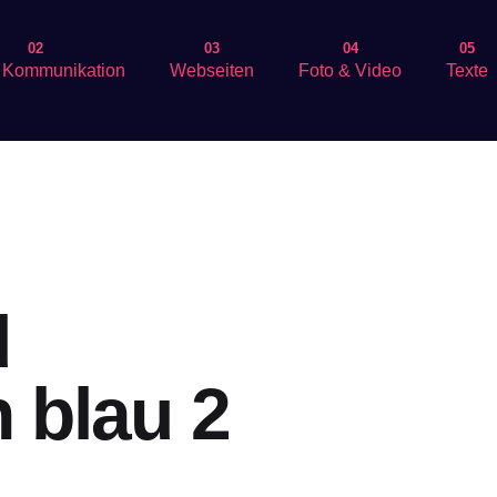
02
03
04
05
& Kommunikation
Webseiten
Foto & Video
Texte
d
 blau 2