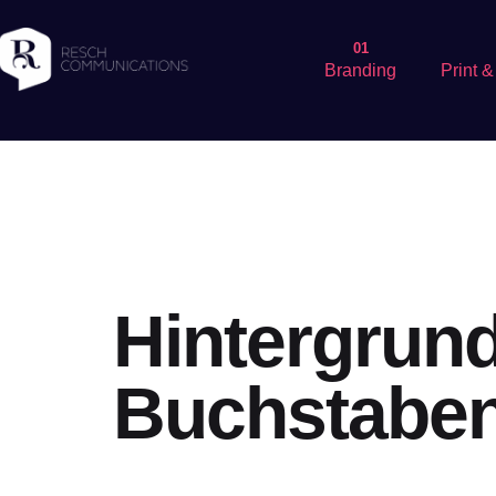
01
Branding
Print 
Hintergrun
Buchstaben