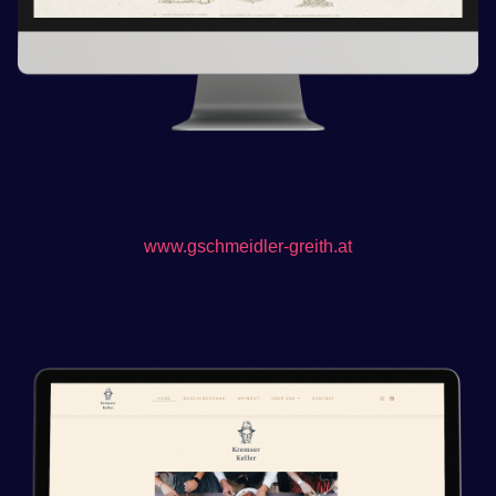
www.gschmeidler-greith.at