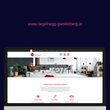
www.riegelnegg-gamlitzberg.at