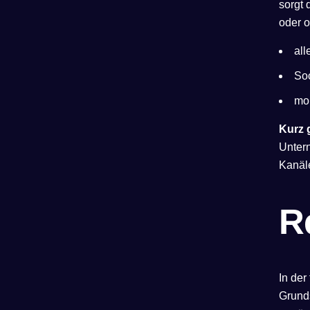
sorgt 
oder o
all
Soc
mo
Kurz 
Untern
Kanäle
R
In der
Grund