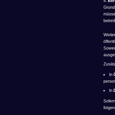
Ber
Grundr
müssen
betrei
Weite
öffent
Soweit
ausge
Zusät
In
perso
In
Sofern
folgen