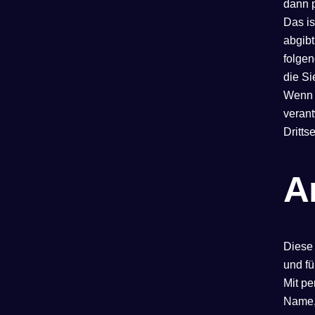
dann 
Das is
abgibt
folgen
die Si
Wenn t
verant
Dritts
A
Diese
und fü
Mit p
Name,