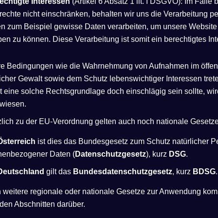
echtigte Interessen
(Artikel 6 Absatz 1 lit. f DSGVO): Im Falle b
echte nicht einschränken, behalten wir uns die Verarbeitung 
 zum Beispiel gewisse Daten verarbeiten, um unsere Website sic
ben zu können. Diese Verarbeitung ist somit ein berechtigtes In
re Bedingungen wie die Wahrnehmung von Aufnahmen im öffent
licher Gewalt sowie dem Schutz lebenswichtiger Interessen trete
 eine solche Rechtsgrundlage doch einschlägig sein sollte, wi
wiesen.
zlich zu der EU-Verordnung gelten auch noch nationale Gesetze
Österreich
ist dies das Bundesgesetz zum Schutz natürlicher P
nenbezogener Daten (
Datenschutzgesetz
), kurz
DSG
.
Deutschland
gilt das
Bundesdatenschutzgesetz
, kurz
BDSG
.
 weitere regionale oder nationale Gesetze zur Anwendung komm
den Abschnitten darüber.