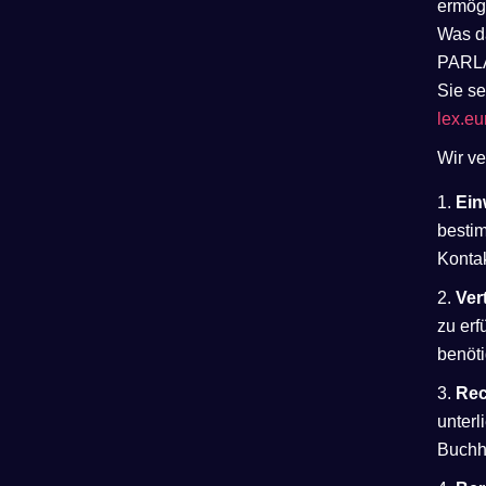
ermög
Was d
PARLA
Sie s
lex.e
Wir ve
Ein
besti
Kontak
Ver
zu erf
benöt
Rec
unterl
Buchh