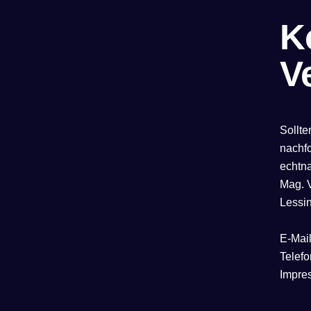
K
V
Sollt
nachfo
echtn
Mag. 
Lessin
E-Mai
Telef
Impre