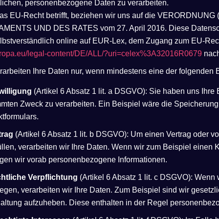
lichen, personenbezogene Daten zu verarbeiten.
as EU-Recht betrifft, beziehen wir uns auf die VERORDN
MENTS UND DES RATES vom 27. April 2016. Diese Datensch
elbstverständlich online auf EUR-Lex, dem Zugang zum EU-Rec
uropa.eu/legal-content/DE/ALL/?uri=celex%3A32016R0679
nach
rarbeiten Ihre Daten nur, wenn mindestens eine der folgenden B
willigung
(Artikel 6 Absatz 1 lit. a DSGVO): Sie haben uns Ihr
mmten Zweck zu verarbeiten. Ein Beispiel wäre die Speicherun
tformulars.
trag
(Artikel 6 Absatz 1 lit. b DSGVO): Um einen Vertrag oder vo
üllen, verarbeiten wir Ihre Daten. Wenn wir zum Beispiel einen 
igen wir vorab personenbezogene Informationen.
htliche Verpflichtung
(Artikel 6 Absatz 1 lit. c DSGVO): Wenn w
iegen, verarbeiten wir Ihre Daten. Zum Beispiel sind wir gesetzl
altung aufzuheben. Diese enthalten in der Regel personenbez