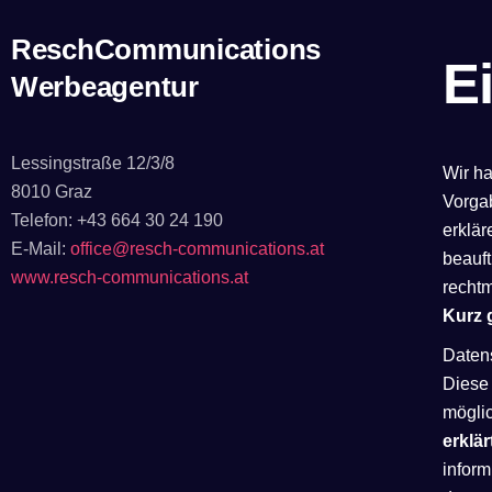
ReschCommunications
E
Werbeagentur
Lessingstraße 12/3/8
Wir h
8010 Graz
Vorga
Telefon: +43 664 30 24 190
erklär
E-Mail:
office@resch-communications.at
beauft
www.resch-communications.at
rechtm
Kurz 
Datens
Diese 
möglic
erklär
inform