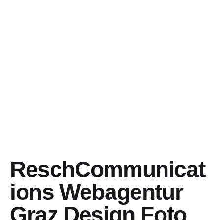
ReschCommunicat
ions Webagentur
Graz Design Foto