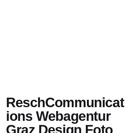
ReschCommunicat
ions Webagentur
Graz Design Foto