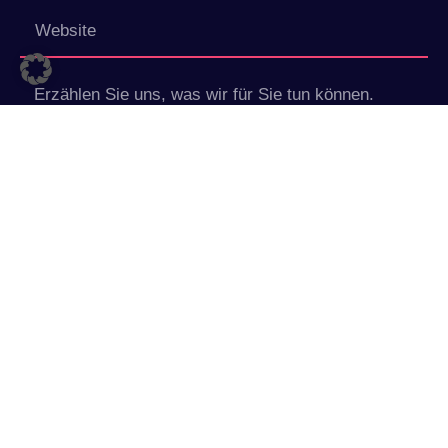
Abschicken
© ReschCommunications
Datenschutz
⁄
Impressum
⁄
AGB